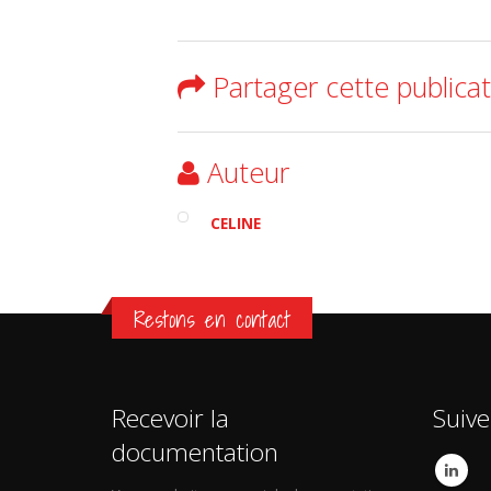
Partager cette publica
Auteur
CELINE
Restons en contact
Recevoir la
Suive
documentation