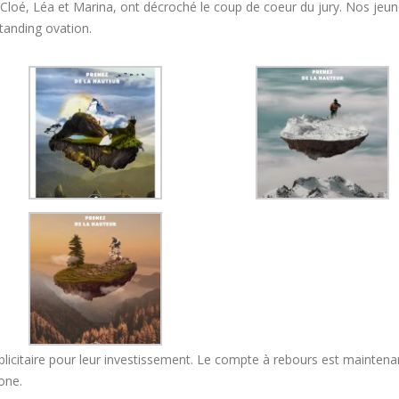
Cloé, Léa et Marina, ont décroché le coup de coeur du jury. Nos jeu
pour
le
tanding ovation.
pe BDE sur facebook pour
2020 l’année de nouv
challenge
es actualités étudiantes
perspectives
au
er 2020
29 janvier 2020
service
de
Peyragudes
Les meilleurs moments de
Journée Portes Ouver
2019
25 janvier 2020
28 janvier 2020
29 janvier 2020
licitaire pour leur investissement. Le compte à rebours est maintena
one.