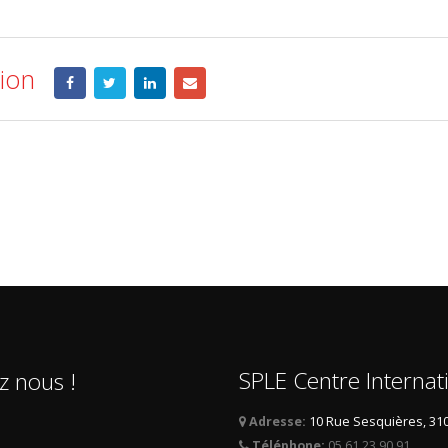
tion
SPLE Centre Internat
z nous !
Adresse:
10 Rue Sesquières, 31
Téléphone:
05 61 23 90 91