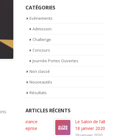
CATÉGORIES
Evènements
Admission
Challenge
Concours
Journée Portes Ouvertes
Non classé
Nouveautés
Résultats
ARTICLES RÉCENTS
ons.
rance
Le Salon de l’alternance du
Des étudia
prise
18 janvier 2020
2ème année
29 janvier 2020
4 février 20