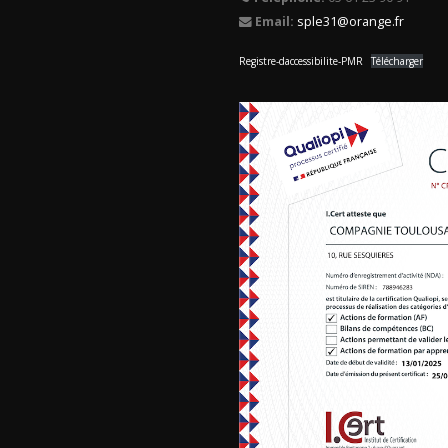
Email:
sple31@orange.fr
Registre-daccessibilite-PMR
Télécharger