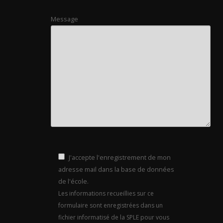
Message
J'accepte l'enregistrement de mon
adresse mail dans la base de données
de l'école.
Les informations recueillies sur ce
formulaire sont enregistrées dans un
fichier informatisé de la SPLE pour vous