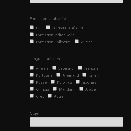
Formation souhaitée
CPF
Formation Région
Formation Individuelle
Formation Collective
Autres
Langue souhaitée
Anglais
Espagnol
Français
Portugais
Allemand
Italien
Russe
Polonais
Japonais
Chinois
Mandarin
Arabe
Grec
Autre
Objet