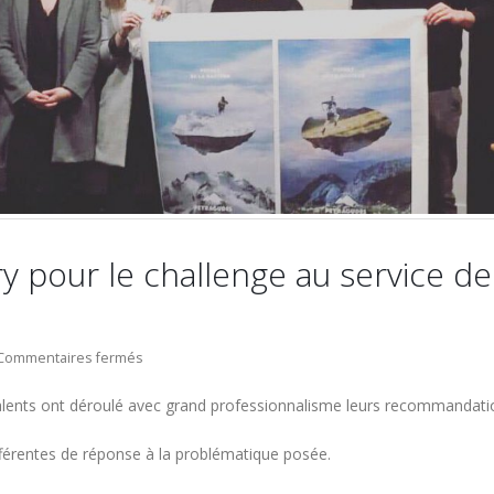
y pour le challenge au service de
sur
Commentaires fermés
Coup
 talents ont déroulé avec grand professionnalisme leurs recommandati
de
coeur
Le Salon de l’alternance du
Des étudiants en Mastère Assu
fférentes de réponse à la problématique posée.
du
18 janvier 2020
2ème année montent leur entre
jury
29 janvier 2020
4 février 2020