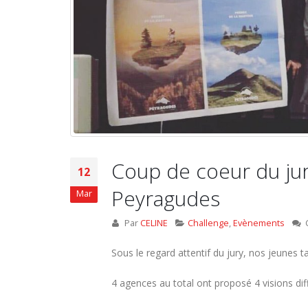
Coup de coeur du jur
12
Peyragudes
Mar
Par
CELINE
Challenge
,
Evènements
Sous le regard attentif du jury, nos jeunes
Des étudiants en Mastère Assurance
4 agences au total ont proposé 4 visions di
2ème année montent leur entreprise
4 février 2020