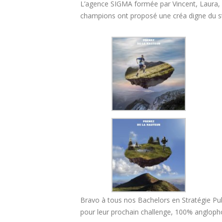
L’agence SIGMA formée par Vincent, Laura, 
champions ont proposé une créa digne du s
2020 l’année de nouvelles
Le grou
perspectives
toutes l
29 janvier 2020
28 janvi
Journée Portes Ouvertes du
25 janvier 2020
29 janvier 2020
Bravo à tous nos Bachelors en Stratégie Pub
pour leur prochain challenge, 100% angloph