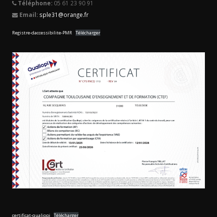
Téléphone:
05 61 23 90 91
Email:
sple31@orange.fr
Registre-daccessibilite-PMR
Télécharger
certificat-qualiopi
Télécharger