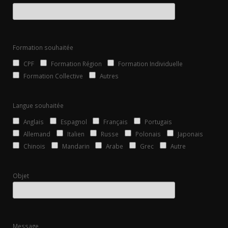
Formation souhaitée
CPF
Formation Région
Formation Individuelle
Formation Collective
Autres
Langue souhaitée
Anglais
Espagnol
Français
Portugais
Allemand
Italien
Russe
Polonais
Japonais
Chinois
Mandarin
Arabe
Grec
Autre
Objet
Message