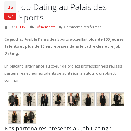
Job Dating au Palais des
25
Sports
Avr
sur
Par
CELINE
Evènements
Commentaires fermés
Job
Dating
Ce jeudi 25 Avril, le Palais des Sports accueillait
plus de 100 jeunes
au
talents et plus de 15 entreprises dans le cadre de notre Job
Palais
Dating
.
des
Sports
En plaçant l’alternance au coeur de projets professionnels réussis,
partenaires et jeunes talents se sont réunis autour d’un objectif
commun.
Nos partenaires présents au Job Dating :