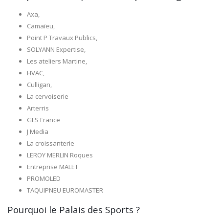
Axa,
Camaïeu,
Point P Travaux Publics,
SOLYANN Expertise,
Les ateliers Martine,
HVAC,
Culligan,
La cervoiserie
Arterris
GLS France
J Media
La croissanterie
LEROY MERLIN Roques
Entreprise MALET
PROMOLED
TAQUIPNEU EUROMASTER
Pourquoi le Palais des Sports ?