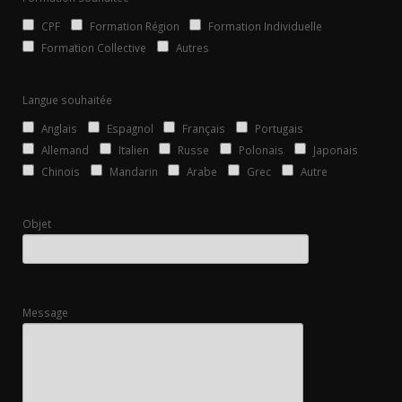
CPF
Formation Région
Formation Individuelle
Formation Collective
Autres
Langue souhaitée
Anglais
Espagnol
Français
Portugais
Allemand
Italien
Russe
Polonais
Japonais
Chinois
Mandarin
Arabe
Grec
Autre
Objet
Message