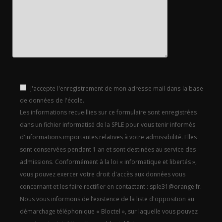
J'accepte l'enregistrement de mon adresse mail dans la base
de données de l'école.
Les informations recueillies sur ce formulaire sont enregistrées
dans un fichier informatisé de la SPLE pour vous tenir informés
d'informations importantes relatives à votre admissibilité. Elles
sont conservées pendant 1 an et sont destinées au service des
admissions. Conformément à la loi « informatique et libertés »,
vous pouvez exercer votre droit d'accès aux données vous
concernant et les faire rectifier en contactant : sple31@orange.fr.
Nous vous informons de l’existence de la liste d'opposition au
démarchage téléphonique « Bloctel », sur laquelle vous pouvez