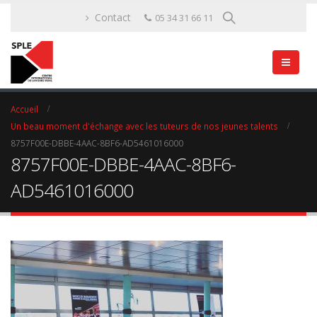
Contact
05 34 31 66 11
Accueil
Un beau moment d'échange avec les tuteurs de nos jeunes talents
8757F00E-DBBE-4AAC-8BF6-AD5461016000
8757F00E-DBBE-4AAC-8BF6-
AD5461016000