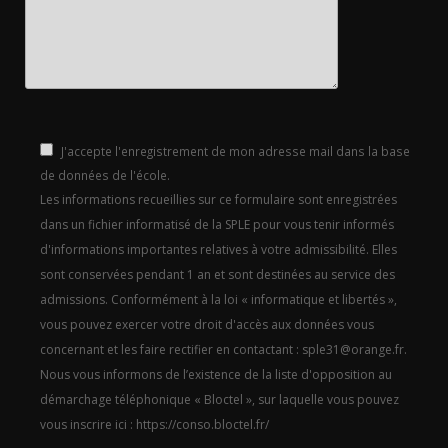
J'accepte l'enregistrement de mon adresse mail dans la base
de données de l'école.
Les informations recueillies sur ce formulaire sont enregistrées
dans un fichier informatisé de la SPLE pour vous tenir informés
d'informations importantes relatives à votre admissibilité. Elles
sont conservées pendant 1 an et sont destinées au service des
admissions. Conformément à la loi « informatique et libertés »,
vous pouvez exercer votre droit d'accès aux données vous
concernant et les faire rectifier en contactant : sple31@orange.fr.
Nous vous informons de l’existence de la liste d'opposition au
démarchage téléphonique « Bloctel », sur laquelle vous pouvez
vous inscrire ici : https://conso.bloctel.fr/