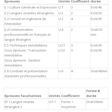
Epreuves
Unités
Coefficient
durée
E.1 Culture Générale et Expression
U.1
3
Ecrit/4h
E.2 Langues vivantes étrangères
U.2
2
Ecrit/2h
E.3 Conseil en ingénierie de
U.3
4
Ecrit/3h
l’immobilier
E.4 Communication
U.4
2
Oral/20
professionnelle en français et
min
langue étrangère
E.5 Techniques immobilières
U.51
3
Ecrit/3h
Sous épreuve : Transaction
U.52
3
Ecrit/3h
immobilière
Sous épreuve : Gestion
immobilière
E.6 Conduite et présentation
U.6
4
Oral/40min
d’activités professionnelles
Forme &
Epreuves facultatives
Unités
Coefficient
durée
EF 1 Langue vivante
U.F.1
Points >
Oral/20min
étrangère 2
moyenne