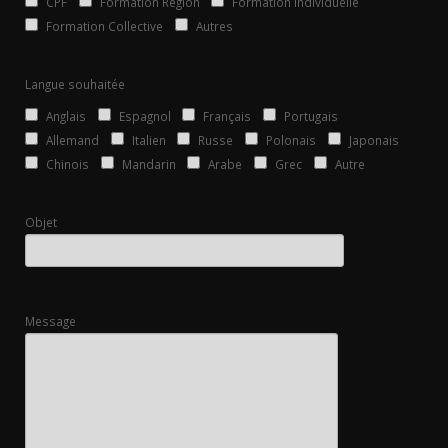
CPF
Formation Région
Formation Individuelle
Formation Collective
Autres
Langue souhaitée
Anglais
Espagnol
Français
Portugais
Allemand
Italien
Russe
Polonais
Japonais
Chinois
Mandarin
Arabe
Grec
Autre
Objet
Message