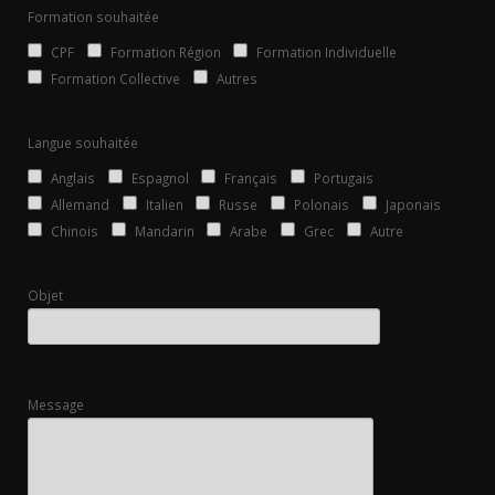
Formation souhaitée
CPF
Formation Région
Formation Individuelle
Formation Collective
Autres
Langue souhaitée
Anglais
Espagnol
Français
Portugais
Allemand
Italien
Russe
Polonais
Japonais
Chinois
Mandarin
Arabe
Grec
Autre
Objet
Message