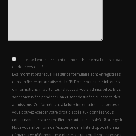
J'accepte l'enregistrement de mon adresse mail dans la base
de données de l'école.
Les informations recueillies sur ce formulaire sont enregistrées
dans un fichier informatisé de la SPLE pour vous tenir informés
d'informations importantes relatives à votre admissibilité. Elles
sont conservées pendant 1 an et sont destinées au service des
admissions. Conformément à la loi « informatique et libertés »,
vous pouvez exercer votre droit d'accès aux données vous
concernant et les faire rectifier en contactant : sple31@orange.fr.
Nous vous informons de l’existence de la liste d'opposition au
démarchage téléphonique « Bloctel », sur laquelle vous pouvez