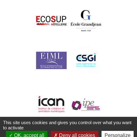
This site uses cookies and gives you control over what you want
La base de données du
Réseau Kalysco
.
to activate
OK, accept all
Deny all cookies
Personalize