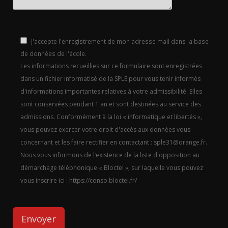
J'accepte l'enregistrement de mon adresse mail dans la base
de données de l'école.
Les informations recueillies sur ce formulaire sont enregistrées
dans un fichier informatisé de la SPLE pour vous tenir informés
d'informations importantes relatives à votre admissibilité. Elles
sont conservées pendant 1 an et sont destinées au service des
admissions. Conformément à la loi « informatique et libertés »,
vous pouvez exercer votre droit d'accès aux données vous
concernant et les faire rectifier en contactant : sple31@orange.fr.
Nous vous informons de l’existence de la liste d'opposition au
démarchage téléphonique « Bloctel », sur laquelle vous pouvez
vous inscrire ici : https://conso.bloctel.fr/