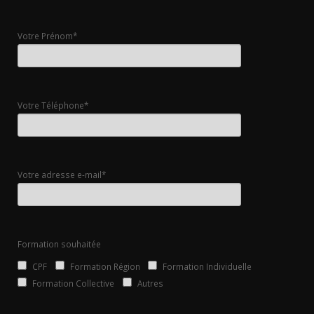
Votre Prénom*
Votre Téléphone*
Votre adresse e-mail*
Formation souhaitée
CPF
Formation Région
Formation Individuelle
Formation Collective
Autres