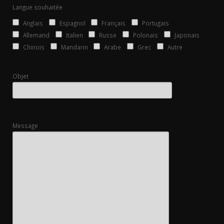
Langue souhaitée
Anglais
Espagnol
Français
Portugais
Allemand
Italien
Russe
Polonais
Japonais
Chinois
Mandarin
Arabe
Grec
Autre
Objet
Message