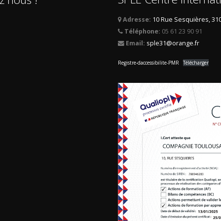
Adresse:
10 Rue Sesquières, 31
Téléphone:
05 61 23 90 91
Email:
sple31@orange.fr
Registre-daccessibilite-PMR
Télécharger