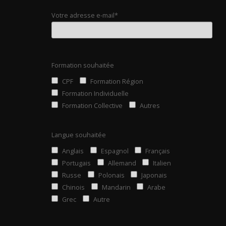
Votre adresse e-mail*
Formation souhaitée
CPF
Formation Région
Formation Individuelle
Formation Collective
Autres
Langue souhaitée
Anglais
Espagnol
Français
Portugais
Allemand
Italien
Russe
Polonais
Japonais
Chinois
Mandarin
Arabe
Grec
Autre