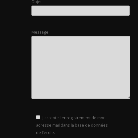
Objet
Message
J'accepte l'enregistrement de mon
adresse mail dans la base de données
de l'école.