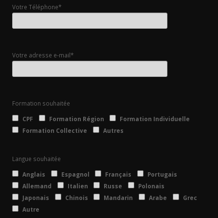
Votre Téléphone*
Votre adresse e-mail*
Formation souhaitée
CPF
Formation Région
Formation Individuelle
Formation Collective
Autres
Langue souhaitée
Anglais
Espagnol
Français
Portugais
Allemand
Italien
Russe
Polonais
Japonais
Chinois
Mandarin
Arabe
Grec
Autre