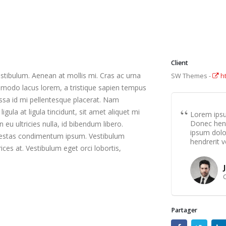
Client
stibulum. Aenean at mollis mi. Cras ac urna
SW Themes -
ht
mmodo lacus lorem, a tristique sapien tempus
assa id mi pellentesque placerat. Nam
ligula at ligula tincidunt, sit amet aliquet mi
Lorem ipsum
Donec hend
u ultricies nulla, id bibendum libero.
ipsum dolor
egestas condimentum ipsum. Vestibulum
hendrerit v
ices at. Vestibulum eget orci lobortis,
Partager