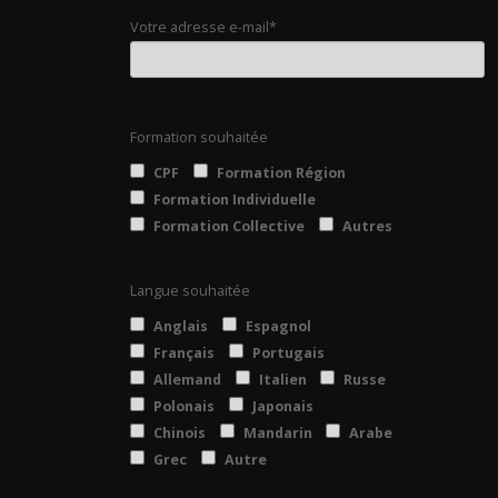
Votre adresse e-mail*
Formation souhaitée
CPF
Formation Région
Formation Individuelle
Formation Collective
Autres
Langue souhaitée
Anglais
Espagnol
Français
Portugais
Allemand
Italien
Russe
Polonais
Japonais
Chinois
Mandarin
Arabe
Grec
Autre