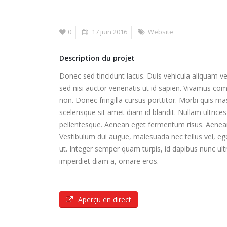
0
17 juin 2016
Website
Description du projet
Donec sed tincidunt lacus. Duis vehicula aliquam ve
sed nisi auctor venenatis ut id sapien. Vivamus co
non. Donec fringilla cursus porttitor. Morbi quis m
scelerisque sit amet diam id blandit. Nullam ultrices 
pellentesque. Aenean eget fermentum risus. Aenean e
Vestibulum dui augue, malesuada nec tellus vel, 
ut. Integer semper quam turpis, id dapibus nunc ultr
imperdiet diam a, ornare eros.
Aperçu en direct