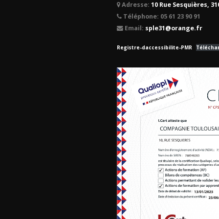
Adresse:
10 Rue Sesquières, 3
Téléphone:
05 61 23 90 91
Email:
sple31@orange.fr
Registre-daccessibilite-PMR
Télécha