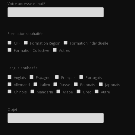
Votre adresse e-mail*
Formation souhaitée
CPF
Formation Région
Formation Individuelle
Formation Collective
Autres
Langue souhaitée
Anglais
Espagnol
Français
Portugais
Allemand
Italien
Russe
Polonais
Japonais
Chinois
Mandarin
Arabe
Grec
Autre
Objet