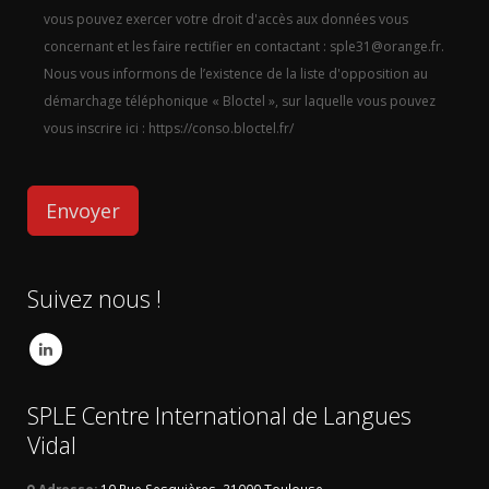
vous pouvez exercer votre droit d'accès aux données vous
concernant et les faire rectifier en contactant : sple31@orange.fr.
Nous vous informons de l’existence de la liste d'opposition au
démarchage téléphonique « Bloctel », sur laquelle vous pouvez
vous inscrire ici : https://conso.bloctel.fr/
Suivez nous !
SPLE Centre International de Langues
Vidal
Adresse:
10 Rue Sesquières, 31000 Toulouse