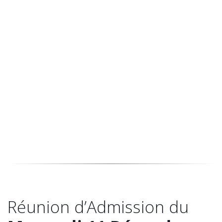
Titres Reconnus. Ces diplômes
attestent de la conformité de
nos programmes de formation,
qui plus tard seront privilégiés
par les entreprises.
Stéphanie Metche-Serpault
Directrice Pédagogique Bachelors & Mastères
Réunion d’Admission du