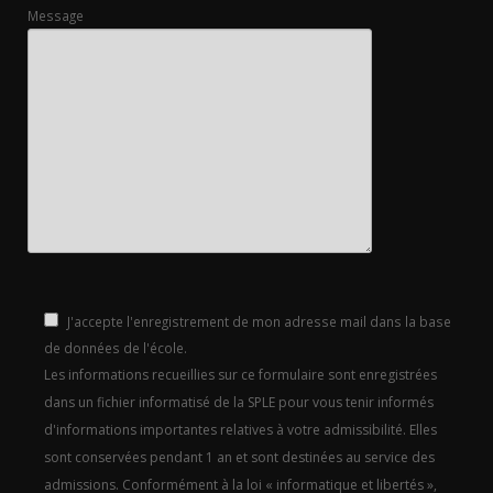
Message
J'accepte l'enregistrement de mon adresse mail dans la base
de données de l'école.
Les informations recueillies sur ce formulaire sont enregistrées
dans un fichier informatisé de la SPLE pour vous tenir informés
d'informations importantes relatives à votre admissibilité. Elles
sont conservées pendant 1 an et sont destinées au service des
admissions. Conformément à la loi « informatique et libertés »,