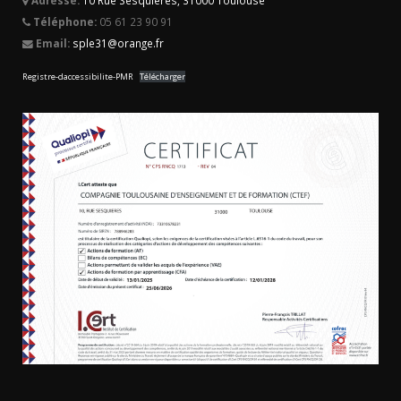
Téléphone:
05 61 23 90 91
Email:
sple31@orange.fr
Registre-daccessibilite-PMR
Télécharger