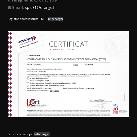
Email:
sple31@orange.fr
Registre-daccessibilite-PMR
Télécharger
certificat-qualiopi
Télécharger