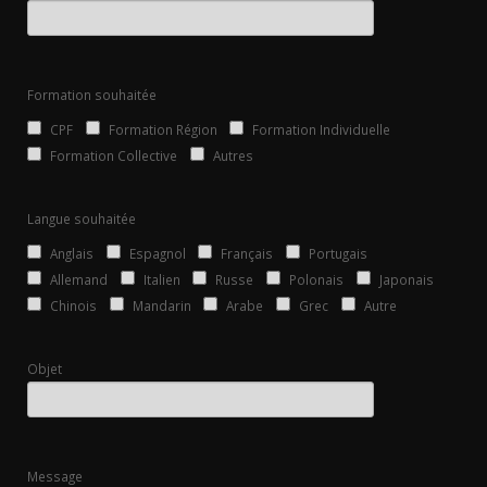
Formation souhaitée
CPF
Formation Région
Formation Individuelle
Formation Collective
Autres
Langue souhaitée
Anglais
Espagnol
Français
Portugais
Allemand
Italien
Russe
Polonais
Japonais
Chinois
Mandarin
Arabe
Grec
Autre
Objet
Message