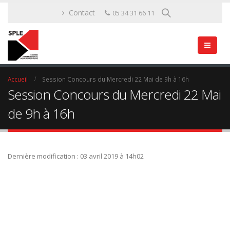
Contact
05 34 31 66 11
Accueil
Session Concours du Mercredi 22 Mai de 9h à 16h
Session Concours du Mercredi 22 Mai
de 9h à 16h
Dernière modification : 03 avril 2019 à 14h02
Nous préparons nos élèves à
des Diplômes d’Etat ou des
Titres Reconnus. Ces diplômes