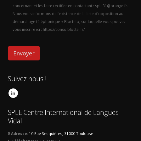
concernant et les faire rectifier en contactant : sple31@orange.fr.
Nous vous informons de l’existence de la liste d'opposition au
démarchage téléphonique « Bloctel », sur laquelle vous pouvez
vous inscrire ici : https://conso.bloctel.fr/
Suivez nous !
SPLE Centre International de Langues
Vidal
Adresse:
10 Rue Sesquières, 31000 Toulouse
Téléphone:
05 61 23 90 91