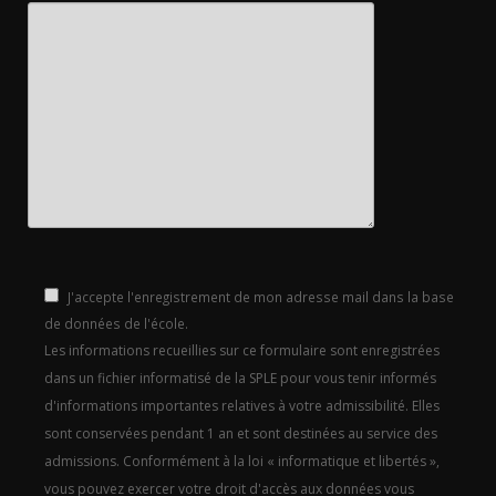
J'accepte l'enregistrement de mon adresse mail dans la base
de données de l'école.
Les informations recueillies sur ce formulaire sont enregistrées
dans un fichier informatisé de la SPLE pour vous tenir informés
d'informations importantes relatives à votre admissibilité. Elles
sont conservées pendant 1 an et sont destinées au service des
admissions. Conformément à la loi « informatique et libertés »,
vous pouvez exercer votre droit d'accès aux données vous