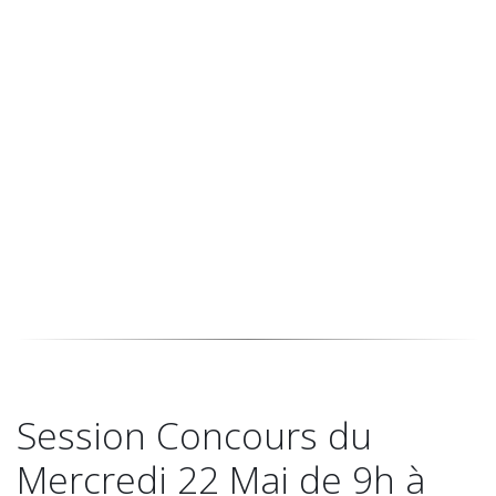
attestent de la conformité de
nos programmes de formation,
qui plus tard seront privilégiés
par les entreprises.
Stéphanie Metche-Serpault
Directrice Pédagogique Bachelors & Mastères
Session Concours du
Mercredi 22 Mai de 9h à